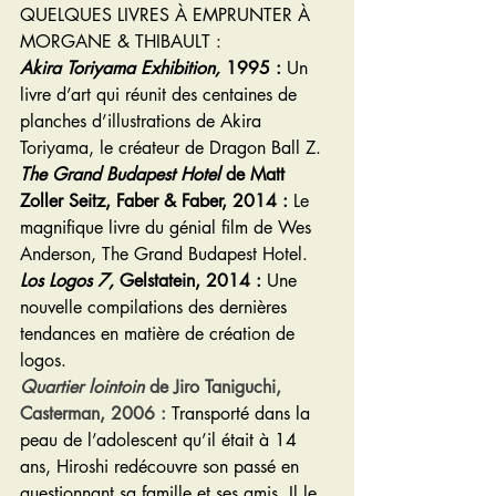
QUELQUES LIVRES À EMPRUNTER À 
MORGANE & THIBAULT :
Akira Toriyama Exhibition,
 1995 :
 Un 
livre d’art qui réunit des centaines de 
planches d’illustrations de Akira 
Toriyama, le créateur de Dragon Ball Z.
The Grand Budapest Hotel
 de Matt 
Zoller Seitz, Faber & Faber, 2014 :
 Le 
magnifique livre du génial film de Wes 
Anderson, The Grand Budapest Hotel.
Los Logos 7, 
Gelstatein
, 2014 :
 Une 
nouvelle compilations des dernières 
tendances en matière de création de 
logos.
Quartier lointoin
 de Jiro Taniguchi, 
Casterman, 2006 :
 Transporté dans la 
peau de l’adolescent qu’il était à 14 
ans, Hiroshi redécouvre son passé en 
questionnant sa famille et ses amis. Il le 