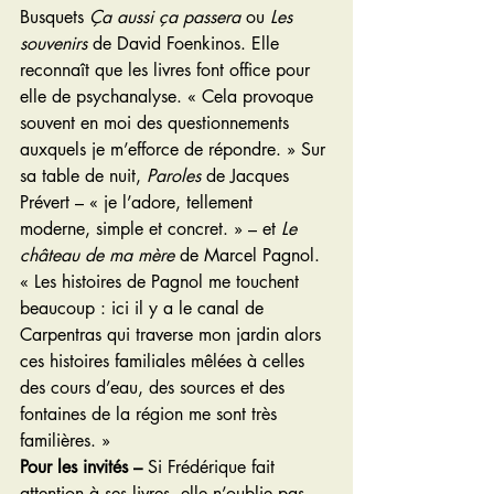
Busquets 
Ça aussi ça passera 
ou 
Les 
souvenirs 
de David Foenkinos. Elle 
reconnaît que les livres font office pour 
elle de psychanalyse. « Cela provoque 
souvent en moi des questionnements 
auxquels je m’efforce de répondre. » Sur 
sa table de nuit, 
Paroles 
de Jacques 
Prévert – « je l’adore, tellement 
moderne, simple et concret. » – et
 Le 
château de ma mère 
de Marcel Pagnol. 
« Les histoires de Pagnol me touchent 
beaucoup : ici il y a le canal de 
Carpentras qui traverse mon jardin alors 
ces histoires familiales mêlées à celles 
des cours d’eau, des sources et des 
fontaines de la région me sont très 
familières. »
Pour les invités – 
Si Frédérique fait 
attention à ses livres, elle n’oublie pas 