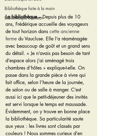
Bibliothèque faite à la main
La bibliothèque –
 Depuis plus de 10 
Bibliothèque d'auteur
ans, Frédérique accueille des voyageurs 
de tout horizon dans 
cette ancienne 
ferme
 du Vaucluse. Elle l’a réaménagée 
avec beaucoup de goût et un grand sens 
du détail. « Je n’avais pas besoin de tant 
d’espace alors j’ai aménagé trois 
chambres d’hôtes » explique-t-elle. On 
passe dans la grande pièce à vivre qui 
fait office, selon l’heure de la journée, 
de salon ou de salle à manger. C’est 
aussi ici que le petit-déjeuner des invités 
est servi lorsque le temps est maussade. 
Évidemment, on y trouve en bonne place 
la bibliothèque. Sa particularité saute 
aux yeux : les livres sont classés par 
couleurs ! Nous sommes curieux d’en 